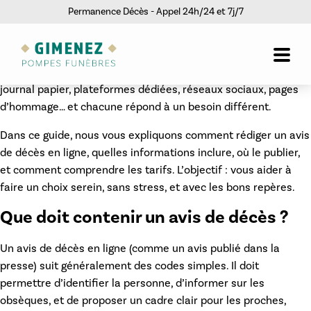
Permanence Décès - Appel 24h/24 et 7j/7
Publier un avis de décès est souvent l’une des premières
démarches visibles après la perte d’un proche. C’est un
message à la fois pratique (informer) et symbolique (rendre
hommage). Aujourd’hui, les familles ont plusieurs options :
journal papier, plateformes dédiées, réseaux sociaux, pages
d’hommage… et chacune répond à un besoin différent.
Dans ce guide, nous vous expliquons comment rédiger un
avis
de décès en ligne
, quelles informations inclure, où le publier,
et comment comprendre les tarifs. L’objectif : vous aider à
faire un choix serein, sans stress, et avec les bons repères.
Que doit contenir un avis de décès ?
Un
avis de décès en ligne
(comme un avis publié dans la
presse) suit généralement des codes simples. Il doit
permettre d’identifier la personne, d’informer sur les
obsèques, et de proposer un cadre clair pour les proches,