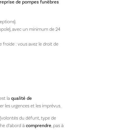
treprise de pompes funèbres
eptions).
opole), avec un minimum de 24
e froide : vous avez le droit de
’est la
qualité de
rer les urgences et les imprévus.
(volontés du défunt, type de
rche d’abord à
comprendre
, pas à