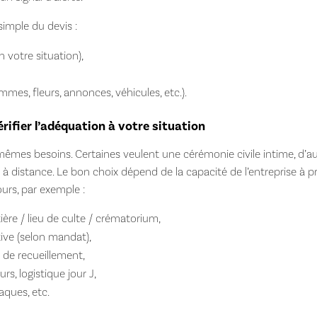
simple du devis :
n votre situation),
mes, fleurs, annonces, véhicules, etc.).
érifier l’adéquation à votre situation
 mêmes besoins. Certaines veulent une cérémonie civile intime, d’a
n à distance. Le bon choix dépend de la capacité de l’entreprise
urs, par exemple :
ière / lieu de culte / crématorium,
ive (selon mandat),
de recueillement,
s, logistique jour J,
laques, etc.