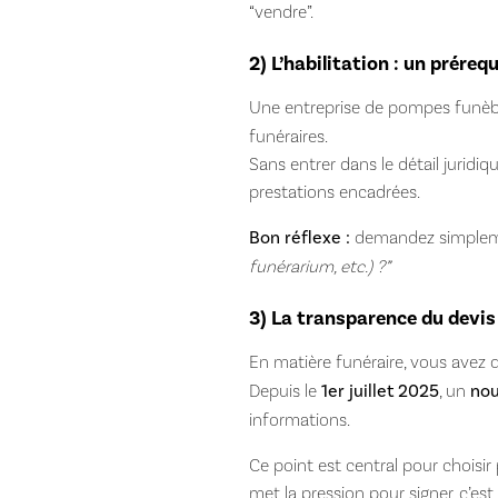
“vendre”.
2) L’habilitation : un préreq
Une entreprise de pompes funèb
funéraires.
Sans entrer dans le détail juridique
prestations encadrées.
Bon réflexe :
demandez simplem
funérarium, etc.) ?”
3) La transparence du devis 
En matière funéraire, vous avez 
Depuis le
1er juillet 2025
, un
nou
informations.
Ce point est central pour choisir p
met la pression pour signer, c’est 