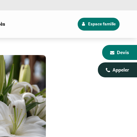
cès
Espace famille
Devis
Appeler