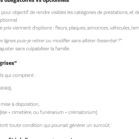
es obligatoires vs optionnels
pour objectif de rendre visibles les catégories de prestations, et d
optionnel.
 prix viennent d’options : fleurs, plaques, annonces, véhicules, te
s lignes puis-je retirer ou modifier sans altérer l’essentiel ?”
juster sans culpabiliser la famille.
 grises”
ils qui comptent :
riés),
 mise à disposition,
glise + cimetière, ou funérarium + crématorium).
écrit toute condition qui pourrait générer un surcoût.