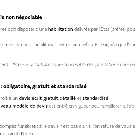
uis non négociable
res doit disposer d’une
habilitation
délivrée par l’État (préfet) pou
, retenez ceci : l’habilitation est un garde-fou. Elle signifie que l’op
ent :
“Êtes-vous habilités pour l’ensemble des prestations concern
: obligatoire, gratuit et standardisé
droit à un
devis écrit
,
gratuit
,
détaillé
et
standardisé
.
veau modèle de devis
est entré en vigueur pour améliorer la lisib
ompes funèbres : si le devis n’est pas clair, si l’on refuse de vous ex
un signal d’alerte.