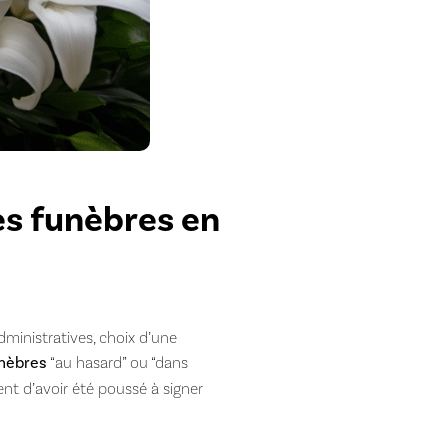
s funèbres en
dministratives, choix d’une
unèbres
“au hasard” ou “dans
nt d’avoir été poussé à signer