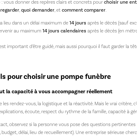
le : vous donner des repères clairs et concrets pour
choisir une en
 regarder
,
quoi demander
, et
comment comparer
.
n a lieu dans un délai maximum de
14 jours
après le décès (sauf exc
tervenir au maximum
14 jours calendaires
après le décès (en métr
est important d’être guidé, mais aussi pourquoi il faut garder la têt
els pour choisir une pompe funèbre
out la capacité à vous accompagner réellement
les rendez-vous, la logistique et la réactivité. Mais le vrai critère, c
explications, écoute, respect du rythme de la famille, capacité à gé
act, observez si la personne vous pose des questions pertinentes 
, budget, délai, lieu de recueillement). Une entreprise sérieuse che