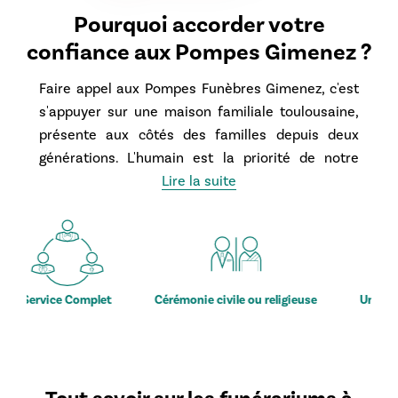
Pourquoi accorder votre
confiance aux Pompes Gimenez ?
Faire appel aux Pompes Funèbres Gimenez, c'est
s'appuyer sur une
maison familiale toulousaine
,
présente aux côtés des familles depuis deux
générations. L'humain est la priorité de notre
engagement : un conseiller funéraire dédié vous
Lire la suite
guide pas à pas et reste votre interlocuteur
unique. Nous défendons une transparence
tarifaire absolue, via des devis clairs et détaillés,
pour vous offrir une sérénité totale. Implantés à
Toulouse, nous nous déplaçons rapidement dans
plet
Cérémonie civile ou religieuse
Un accompagnement bi
toute la Haute-Garonne pour vous soutenir dans
cette épreuve.