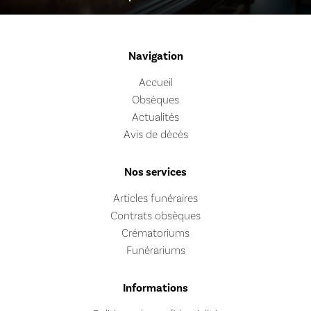
Navigation
Accueil
Obsèques
Actualités
Avis de décès
Nos services
Articles funéraires
Contrats obsèques
Crématoriums
Funérariums
Informations