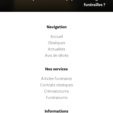
funérailles ?
Navigation
Accueil
Obsèques
Actualités
Avis de décès
Nos services
Articles funéraires
Contrats obsèques
Crématoriums
Funérariums
Informations