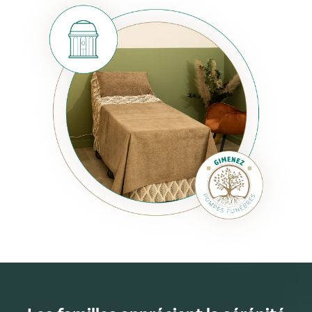
foyer.
Nous mettons à votre disposition des
salons privés
,
confortables et climatisés, où vous pouvez veiller
votre proche et accueillir vos visiteurs en toute
tranquillité. Chaque espace a été conçu pour vous
apporter le silence, l’intimité et la sérénité
nécessaires afin de vous recueillir auprès du défunt
jusqu’au jour de la cérémonie.