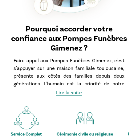
Pourquoi accorder votre
confiance aux Pompes Funèbres
Gimenez ?
Faire appel aux Pompes Funèbres Gimenez, c'est
s'appuyer sur une maison familiale toulousaine,
présente aux côtés des familles depuis deux
générations. L'humain est la priorité de notre
engagement : un conseiller funéraire dédié vous
Lire la suite
guide pas à pas et reste votre interlocuteur
unique. Nous défendons une transparence
tarifaire absolue, via des devis clairs et détaillés,
pour vous offrir une sérénité totale. Implantés à
Quint-Fonsegrives, nous nous déplaçons
ce Complet
Cérémonie civile ou religieuse
Un accompagneme
rapidement dans toute la Haute-Garonne pour