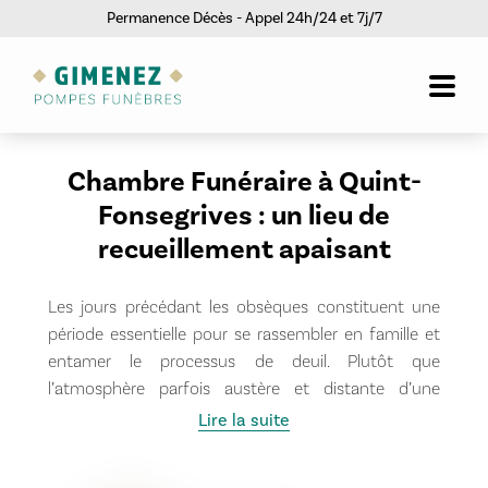
Permanence Décès - Appel 24h/24 et 7j/7
Chambre Funéraire à Quint-
Fonsegrives : un lieu de
recueillement apaisant
Les jours précédant les obsèques constituent une
période essentielle pour se rassembler en famille et
entamer le processus de deuil. Plutôt que
l’atmosphère parfois austère et distante d’une
chambre mortuaire hospitalière, les
chambres
Lire la suite
funéraires Gimenez à Quint-Fonsegrives
offrent
un cadre pensé comme une véritable continuité du