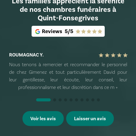
Les familles apprécient la sérénité
de nos chambres funéraires à
Quint-Fonsegrives
Reviews
5/5
ROUMAGNAC Y.
Nous tenons à remercier et recommander le personnel
de chez Gimenez et tout particulièrement David pour
leur gentillesse, leur écoute, leur conseil, leur
professionnalisme et leur discrétion dans ce m
+
Voir les avis
Laisser un avis