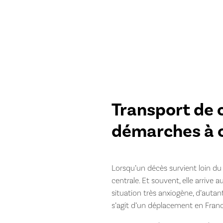
Transport de c
démarches à 
Lorsqu’un décès survient loin du 
centrale. Et souvent, elle arrive
situation très anxiogène, d’autant
s’agit d’un déplacement en France