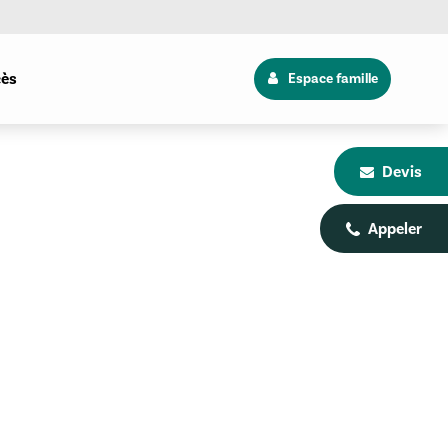
cès
Espace famille
Devis
Appeler