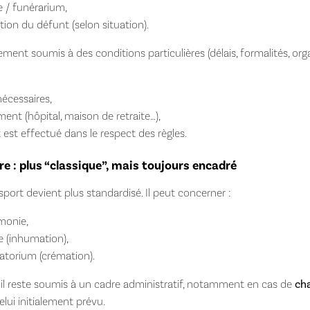
 / funérarium,
tion du défunt (selon situation).
ent soumis à des conditions particulières (délais, formalités, organ
nécessaires,
ent (hôpital, maison de retraite…),
t est effectué dans le respect des règles.
e : plus “classique”, mais toujours encadré
nsport devient plus standardisé. Il peut concerner :
émonie,
re (inhumation),
matorium (crémation).
 il reste soumis à un cadre administratif, notamment en cas de
ch
elui initialement prévu.