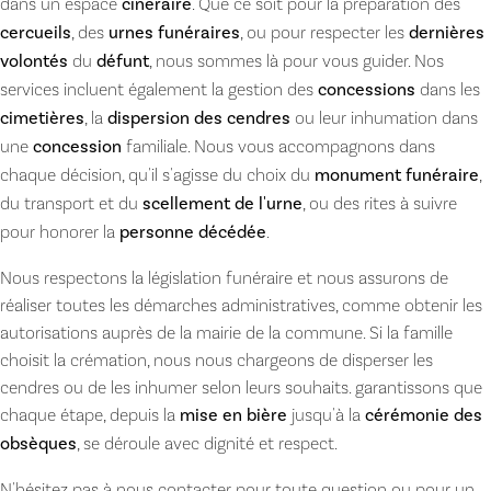
dans un espace
cinéraire
. Que ce soit pour la préparation des
cercueils
, des
urnes funéraires
, ou pour respecter les
dernières
volontés
du
défunt
, nous sommes là pour vous guider. Nos
services incluent également la gestion des
concessions
dans les
cimetières
, la
dispersion des cendres
ou leur inhumation dans
une
concession
familiale. Nous vous accompagnons dans
chaque décision, qu'il s'agisse du choix du
monument funéraire
,
du transport et du
scellement de l'urne
, ou des rites à suivre
pour honorer la
personne décédée
.
Nous respectons la législation funéraire et nous assurons de
réaliser toutes les démarches administratives, comme obtenir les
autorisations auprès de la mairie de la commune. Si la famille
choisit la crémation, nous nous chargeons de disperser les
cendres ou de les inhumer selon leurs souhaits. garantissons que
chaque étape, depuis la
mise en bière
jusqu'à la
cérémonie des
obsèques
, se déroule avec dignité et respect.
N'hésitez pas à nous contacter pour toute question ou pour un