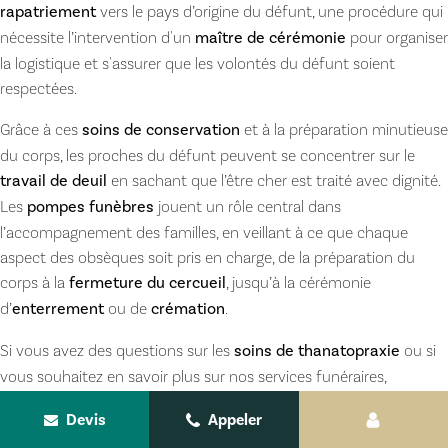
rapatriement
vers le pays d’origine du défunt, une procédure qui
nécessite l’intervention d'un
maître de cérémonie
pour organiser
la logistique et s'assurer que les volontés du défunt soient
respectées.
Grâce à ces
soins de conservation
et à la préparation minutieuse
du corps, les proches du défunt peuvent se concentrer sur le
travail de deuil
en sachant que l’être cher est traité avec dignité.
Les
pompes funèbres
jouent un rôle central dans
l’accompagnement des familles, en veillant à ce que chaque
aspect des obsèques soit pris en charge, de la préparation du
corps à la
fermeture du cercueil
, jusqu’à la cérémonie
d’
enterrement
ou de
crémation
.
Si vous avez des questions sur les
soins de thanatopraxie
ou si
vous souhaitez en savoir plus sur nos services funéraires,
n’hésitez pas à
notre équipe de
pompes funèbres à Toulouse
.
Devis
Appeler
Nous sommes à votre écoute pour vous accompagner dans